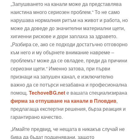
„Запушването на канали може да представлява
наистина много сериозен проблем.“ То не само
нарушава нормалния ритъм на живот и работа, но
може да доведе до значителни материални щети,
хигиенни рискове и дори заплаха за здравето.
„Разбира се, ако се подходи достатъчно отговорно
към него и му обърнете внимание навреме –
проблемът може да се овладее, преди да причини
сериозни щети.“ Именно затова, при първи
признаци на запушен канал, е изключително
важно да се потърси незабавна и професионална
помощ.
TechoveBG.net
е вашата специализирана
фирма за отпушване на канали в Пловдив
,
предлагаща експертни решения, бърза реакция и
гарантирано качество.
„Имайте предвид, че нещата в никакъв случай не
бива да бъдат подценявани, защото