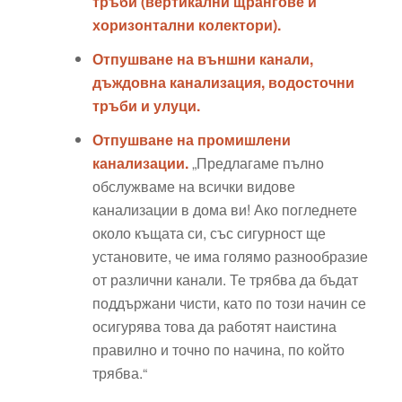
тръби (вертикални щрангове и
хоризонтални колектори).
Отпушване на външни канали,
дъждовна канализация, водосточни
тръби и улуци.
Отпушване на промишлени
канализации.
„Предлагаме пълно
обслужваме на всички видове
канализации в дома ви! Ако погледнете
около къщата си, със сигурност ще
установите, че има голямо разнообразие
от различни канали. Те трябва да бъдат
поддържани чисти, като по този начин се
осигурява това да работят наистина
правилно и точно по начина, по който
трябва.“