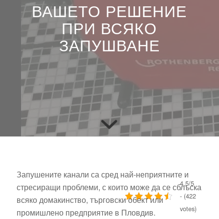
ВАШЕТО РЕШЕНИЕ
ПРИ ВСЯКО
ЗАПУШВАНЕ
Запушените канали са сред най-неприятните и
4.5/5
стресиращи проблеми, с които може да се сблъска
- (422
всяко домакинство, търговски обект или
votes)
промишлено предприятие в Пловдив.