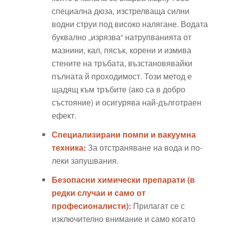
специална дюза, изстрелваща силни
водни струи под високо налягане. Водата
буквално „изрязва“ натрупванията от
мазнини, кал, пясък, корени и измива
стените на тръбата, възстановявайки
пълната й проходимост. Този метод е
щадящ към тръбите (ако са в добро
състояние) и осигурява най-дълготраен
ефект.
Специализирани помпи и вакуумна
техника:
За отстраняване на вода и по-
леки запушвания.
Безопасни химически препарати (в
редки случаи и само от
професионалисти):
Прилагат се с
изключително внимание и само когато