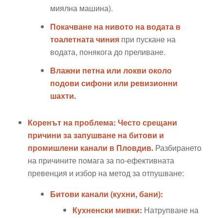
миялна машина).
Покачване на нивото на водата в
тоалетната чиния
при пускане на
водата, понякога до преливане.
Влажни петна или локви около
подови сифони или ревизионни
шахти.
Коренът на проблема: Често срещани
причини за запушване на битови и
промишлени канали в Пловдив.
Разбирането
на причините помага за по-ефективната
превенция и избор на метод за отпушване:
Битови канали (кухни, бани):
Кухненски мивки:
Натрупване на