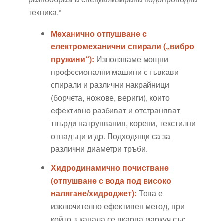
техника.“
Механично отпушване с
електромеханични спирали („вибро
пружини“):
Използваме мощни
професионални машини с гъвкави
спирали и различни накрайници
(борчета, ножове, вериги), които
ефективно разбиват и отстраняват
твърди натрупвания, корени, текстилни
отпадъци и др. Подходящи са за
различни диаметри тръби.
Хидродинамично почистване
(отпушване с вода под високо
налягане/хидроджет):
Това е
изключително ефективен метод, при
който в канала се вкарва маркуч със