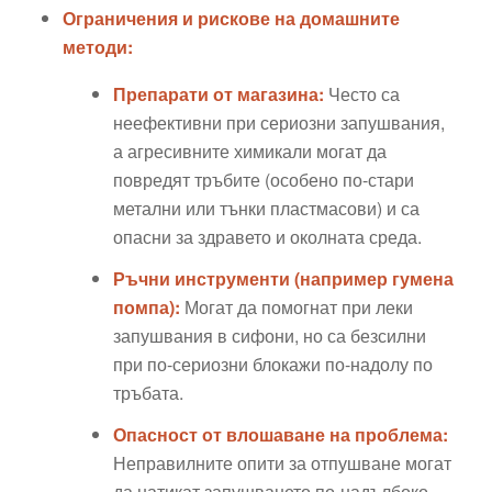
Ограничения и рискове на домашните
методи:
Препарати от магазина:
Често са
неефективни при сериозни запушвания,
а агресивните химикали могат да
повредят тръбите (особено по-стари
метални или тънки пластмасови) и са
опасни за здравето и околната среда.
Ръчни инструменти (например гумена
помпа):
Могат да помогнат при леки
запушвания в сифони, но са безсилни
при по-сериозни блокажи по-надолу по
тръбата.
Опасност от влошаване на проблема:
Неправилните опити за отпушване могат
да натикат запушването по-надълбоко