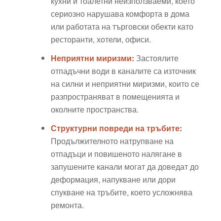
кухни и тоалетни неизползваеми, което
сериозно нарушава комфорта в дома
или работата на търговски обекти като
ресторанти, хотели, офиси.
Неприятни миризми:
Застоялите
отпадъчни води в каналите са източник
на силни и неприятни миризми, които се
разпространяват в помещенията и
околните пространства.
Структурни повреди на тръбите:
Продължителното натрупване на
отпадъци и повишеното налягане в
запушените канали могат да доведат до
деформация, напукване или дори
спукване на тръбите, което усложнява
ремонта.