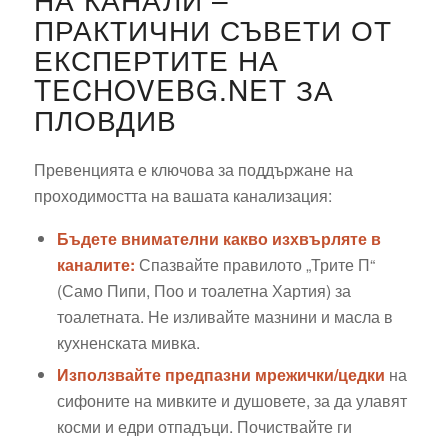
ПРАКТИЧНИ СЪВЕТИ ОТ
ЕКСПЕРТИТЕ НА
TECHOVEBG.NET ЗА
ПЛОВДИВ
Превенцията е ключова за поддържане на
проходимостта на вашата канализация:
Бъдете внимателни какво изхвърляте в
каналите:
Спазвайте правилото „Трите П“
(Само Пипи, Поо и тоалетна Хартия) за
тоалетната. Не изливайте мазнини и масла в
кухненската мивка.
Използвайте предпазни мрежички/цедки
на
сифоните на мивките и душовете, за да улавят
косми и едри отпадъци. Почиствайте ги