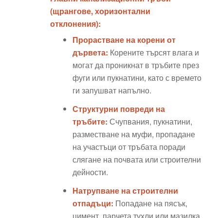
(щрангове, хоризонтални
отклонения):
Прорастване на корени от
дървета:
Корените търсят влага и
могат да проникнат в тръбите през
фуги или пукнатини, като с времето
ги запушват напълно.
Структурни повреди на
тръбите:
Счупвания, пукнатини,
разместване на муфи, пропадане
на участъци от тръбата поради
слягане на почвата или строителни
дейности.
Натрупване на строителни
отпадъци:
Попадане на пясък,
цимент, парчета тухли или мазилка