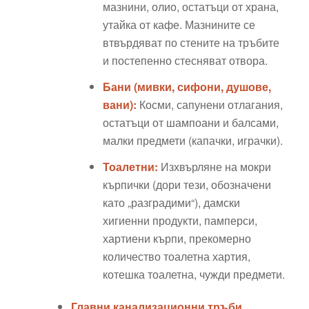
мазнини, олио, остатъци от храна,
утайка от кафе. Мазнините се
втвърдяват по стените на тръбите
и постепенно стесняват отвора.
Бани (мивки, сифони, душове,
вани):
Косми, сапунени отлагания,
остатъци от шампоани и балсами,
малки предмети (капачки, играчки).
Тоалетни:
Изхвърляне на мокри
кърпички (дори тези, обозначени
като „разградими“), дамски
хигиенни продукти, памперси,
хартиени кърпи, прекомерно
количество тоалетна хартия,
котешка тоалетна, чужди предмети.
Главни канализационни тръби