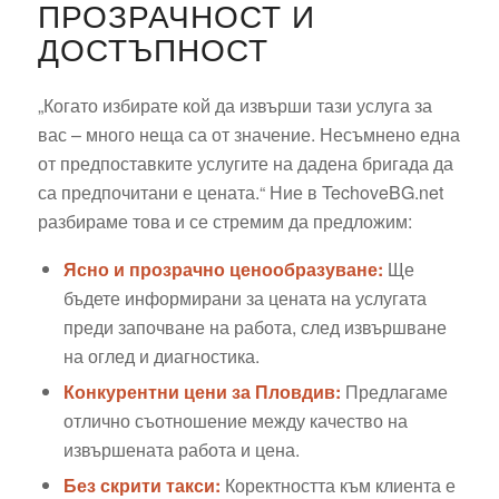
ПРОЗРАЧНОСТ И
ДОСТЪПНОСТ
„Когато избирате кой да извърши тази услуга за
вас – много неща са от значение. Несъмнено една
от предпоставките услугите на дадена бригада да
са предпочитани е цената.“ Ние в TechoveBG.net
разбираме това и се стремим да предложим:
Ясно и прозрачно ценообразуване:
Ще
бъдете информирани за цената на услугата
преди започване на работа, след извършване
на оглед и диагностика.
Конкурентни цени за Пловдив:
Предлагаме
отлично съотношение между качество на
извършената работа и цена.
Без скрити такси:
Коректността към клиента е