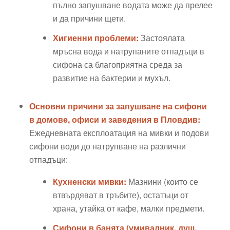
пълно запушване водата може да прелее
и да причини щети.
Хигиенни проблеми:
Застоялата
мръсна вода и натрупаните отпадъци в
сифона са благоприятна среда за
развитие на бактерии и мухъл.
Основни причини за запушване на сифони
в домове, офиси и заведения в Пловдив:
Ежедневната експлоатация на мивки и подови
сифони води до натрупване на различни
отпадъци:
Кухненски мивки:
Мазнини (които се
втвърдяват в тръбите), остатъци от
храна, утайка от кафе, малки предмети.
Сифони в банята (умивалник, душ,