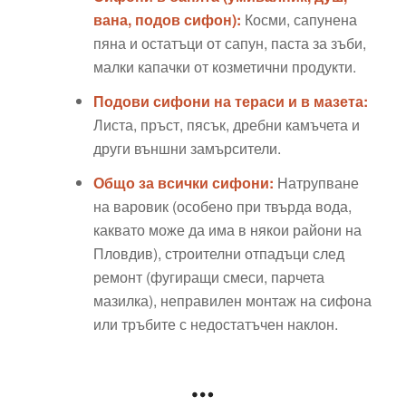
вана, подов сифон):
Косми, сапунена
пяна и остатъци от сапун, паста за зъби,
малки капачки от козметични продукти.
Подови сифони на тераси и в мазета:
Листа, пръст, пясък, дребни камъчета и
други външни замърсители.
Общо за всички сифони:
Натрупване
на варовик (особено при твърда вода,
каквато може да има в някои райони на
Пловдив), строителни отпадъци след
ремонт (фугиращи смеси, парчета
мазилка), неправилен монтаж на сифона
или тръбите с недостатъчен наклон.