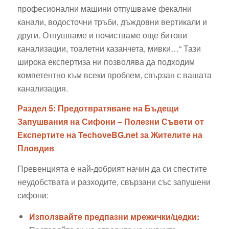
професионални машини отпушваме фекални
канали, водосточни тръби, дъждовни вертикали и
други. Отпушваме и почистваме още битови
канализации, тоалетни казанчета, мивки…“ Тази
широка експертиза ни позволява да подходим
компетентно към всеки проблем, свързан с вашата
канализация.
Раздел 5: Предотвратяване на Бъдещи
Запушвания на Сифони – Полезни Съвети от
Експертите на TechoveBG.net за Жителите на
Пловдив
Превенцията е най-добрият начин да си спестите
неудобствата и разходите, свързани със запушени
сифони:
Използвайте предпазни мрежички/цедки: