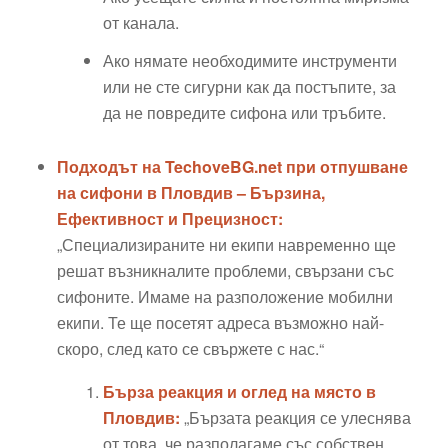
от канала.
Ако нямате необходимите инструменти
или не сте сигурни как да постъпите, за
да не повредите сифона или тръбите.
Подходът на TechoveBG.net при отпушване
на сифони в Пловдив – Бързина,
Ефективност и Прецизност:
„Специализираните ни екипи навременно ще
решат възникналите проблеми, свързани със
сифоните. Имаме на разположение мобилни
екипи. Те ще посетят адреса възможно най-
скоро, след като се свържете с нас.“
Бърза реакция и оглед на място в
Пловдив:
„Бързата реакция се улеснява
от това, че разполагаме със собствен