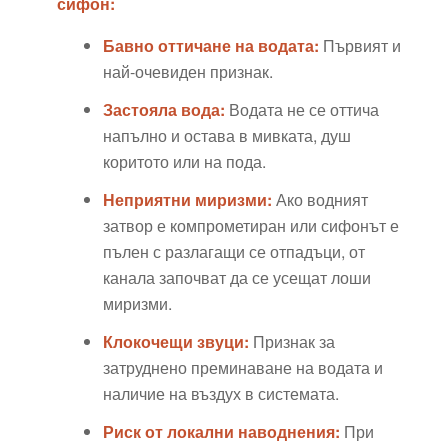
сифон:
Бавно оттичане на водата:
Първият и
най-очевиден признак.
Застояла вода:
Водата не се оттича
напълно и остава в мивката, душ
коритото или на пода.
Неприятни миризми:
Ако водният
затвор е компрометиран или сифонът е
пълен с разлагащи се отпадъци, от
канала започват да се усещат лоши
миризми.
Клокочещи звуци:
Признак за
затруднено преминаване на водата и
наличие на въздух в системата.
Риск от локални наводнения:
При