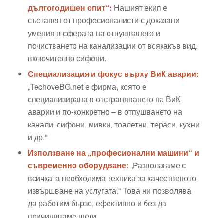
дългогодишен опит“:
Нашият екип е
съставен от професионалисти с доказани
умения в сферата на отпушването и
почистването на канализации от всякакъв вид,
включително сифони.
Специализация и фокус върху ВиК аварии:
„TechoveBG.net е фирма, която е
специализирана в отстраняването на ВиК
аварии и по-конкретно – в отпушването на
канали, сифони, мивки, тоалетни, тераси, кухни
и др.“
Използване на „професионални машини“ и
съвременно оборудване:
„Разполагаме с
всичката необходима техника за качественото
извършване на услугата.“ Това ни позволява
да работим бързо, ефективно и без да
причиняваме щети.