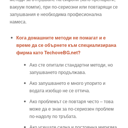
вакуум помпи), при по-сериозни или повтарящи се
запушвания е необходима професионална
намеса.
Кога домашните методи не помагат и е
време да се обърнете към специализирана
фирма като TechoveBG.net?
Ако сте опитали стандартни методи, но
запушването продължава.
Ако запушването е много упорито и
водата изобщо не се оттича.
Ако проблемът се повтаря често – това
може да е знак за по-сериозен проблем
по-надолу по тръбата.
Ако усещате силна и постоянна миризма