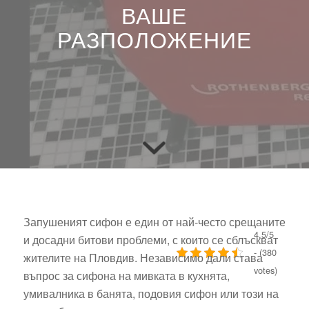
ВАШЕ
РАЗПОЛОЖЕНИЕ
Запушеният сифон е един от най-често срещаните
4.5/5
и досадни битови проблеми, с които се сблъскват
- (380
жителите на Пловдив. Независимо дали става
votes)
въпрос за сифона на мивката в кухнята,
умивалника в банята, подовия сифон или този на