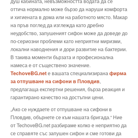
душ кабината, невъзможността водата да се
оттича нормално може бързо да наруши комфорта
и хигиената в дома или на работното място. Макар
на пръв поглед да изглежда като дребно
неудобство, запушеният сифон може да доведе до
по-сериозни проблеми като неприятни миризми,
локални наводнения и дори развитие на бактерии.
В такива моменти бързата и професионална
намеса е от съществено значение.
TechoveBG.net
е вашата специализирана
фирма
за отпушване на сифони в Пловдив
,
предлагаща експертни решения, бърза реакция и
гарантирано качество на достъпни цени.
„Ако се нуждаете от отпушване на сифони в
Пловдив, обърнете се към нашата бригада.“ Ние
от TechoveBG.net разбираме колко е неприятно да
се справяте със запушен сифон и сме готови да