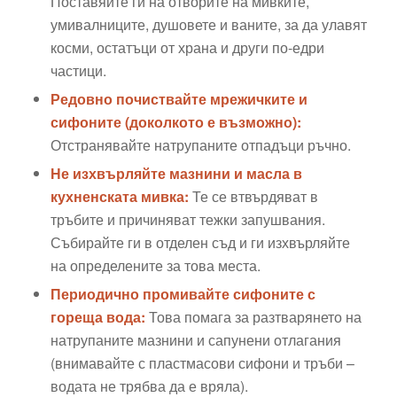
Поставяйте ги на отворите на мивките,
умивалниците, душовете и ваните, за да улавят
косми, остатъци от храна и други по-едри
частици.
Редовно почиствайте мрежичките и
сифоните (доколкото е възможно):
Отстранявайте натрупаните отпадъци ръчно.
Не изхвърляйте мазнини и масла в
кухненската мивка:
Те се втвърдяват в
тръбите и причиняват тежки запушвания.
Събирайте ги в отделен съд и ги изхвърляйте
на определените за това места.
Периодично промивайте сифоните с
гореща вода:
Това помага за разтварянето на
натрупаните мазнини и сапунени отлагания
(внимавайте с пластмасови сифони и тръби –
водата не трябва да е вряла).