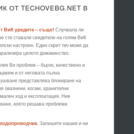
К ОТ TECHOVEBG.NET В
от ВиК уредите – също!
Случвала ли
не сте ставали свидетели на голям ВиК
телски настроен. Един скрит теч може да
арализира цялото домакинство.
лия Ви проблем – бързо, качествено и
тървем и от неговата пълна
апушване представлява блокиране на
я (мазнини, косми, хранителни
рмален ход и експлоатация. Ние
ване, която решава проблема
 водопроводчик.
Запишете нашия и ни