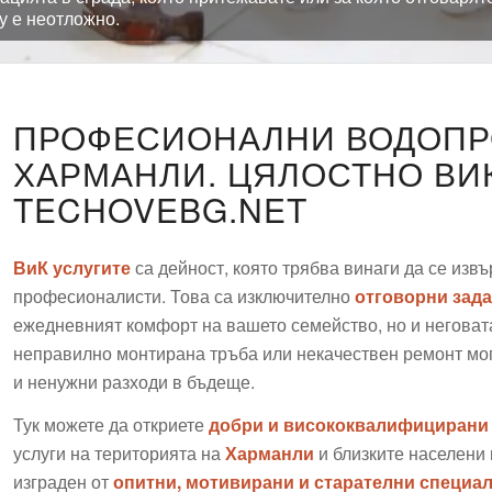
у е неотложно.
ПРОФЕСИОНАЛНИ ВОДОПР
ХАРМАНЛИ. ЦЯЛОСТНО ВИ
TECHOVEBG.NET
ВиК услугите
са дейност, която трябва винаги да се изв
професионалисти. Това са изключително
отговорни зад
ежедневният комфорт на вашето семейство, но и неговат
неправилно монтирана тръба или некачествен ремонт мог
и ненужни разходи в бъдеще.
Тук можете да откриете
добри и висококвалифицирани
услуги на територията на
Харманли
и близките населени 
изграден от
опитни, мотивирани и старателни специа