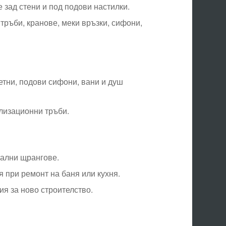
 зад стени и под подови настилки.
тръби, кранове, меки връзки, сифони,
етни, подови сифони, вани и душ
лизационни тръби.
тални щрангове.
 при ремонт на баня или кухня.
я за ново строителство.