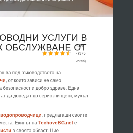
ОВОДНИ УСЛУГИ В
К ОБСЛУЖВАНЕ ОТ
4.5/5
- (375
votes)
ършва под ръководството на
ачи
, от които зависи не само
а безопасност и добро здраве. Една
ат да доведат до сериозни щети, мухъл
 водопроводчици
, предлагащи своите
места. Екипът на
TechoveBG.net
е
листи
в своята област. Ние