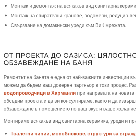
Монтаж и демонтаж на всякакъв вид санитарна керамик
Монтаж на спирателни кранове, водомери, редуцир-ве
Свързване на домакински уреди към ВиК мрежата.
ОТ ПРОЕКТА ДО ОАЗИСА: ЦЯЛОСТН
ОБЗАВЕЖДАНЕ НА БАНЯ
Ремонтът на банята е една от най-важните инвестиции въ
можем да бъдем ваш доверен партньор в този процес. Раз
водопроводчици в Харманли
при направата на новата 
обсъдим проекта и да ви консултираме, както и да извър
обзавеждане в помещението по ваш вкус и ваше желание
Монтираме всякакъв вид санитарна керамика, уреди и при
Тоалетни чинии, моноблокове, структури за вграж