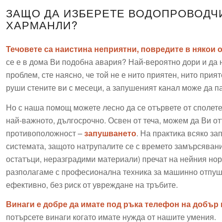
ЗАЩО ДА ИЗБЕРЕТЕ ВОДОПРОВОДЧИ
ХАРМАНЛИ?
Течовете са наистина неприятни, повредите в някои 
се е в дома Ви подобна авария? Най-вероятно дори и да 
проблем, сте наясно, че той не е нито приятен, нито прия
руши стените ви с месеци, а запушеният канал може да п
Но с наша помощ можете лесно да се отървете от сполете
най-важното, дългосрочно. Освен от теча, можем да Ви о
противоположност –
запушването
. На практика всяко з
системата, защото натрупалите се с времето замърсявани
остатъци, неразградими материали) пречат на нейния но
разполагаме с професионална техника за машинно отпуш
ефективно, без риск от увреждане на тръбите.
Винаги е добре да имате под ръка телефон на добър
потърсете винаги когато имате нужда от нашите умения.