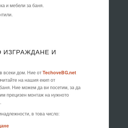
а и мебели за баня.
нтили.
О ИЗГРАЖДАНЕ И
в всеки дом. Ние от
TechoveBG.net
читайте на нашия екип от
баня. Ние можем да ви посетим, за да
шим прецизен монтаж на нужното
.
надлежности, в това число:
дане