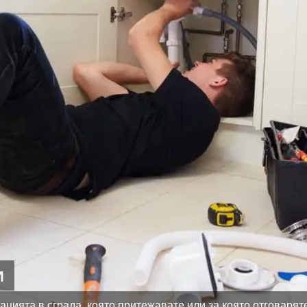
И
цията в сграда, която притежавате или за която отговарят