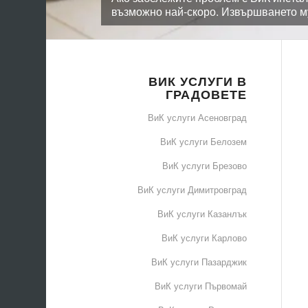
възможно най-скоро. Извършването м
ВИК УСЛУГИ В
ГРАДОВЕТЕ
ВиК услуги Асеновград
ВиК услуги Белозем
ВиК услуги Брезово
ВиК услуги Димитровград
ВиК услуги Казанлък
ВиК услуги Карлово
ВиК услуги Пазарджик
ВиК услуги Първомай