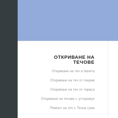
ОТКРИВАНЕ НА
ТЕЧОВЕ
Откриване на теч в банята
Откриване на теч от покрив
Откриване на теч от тераса
Откриване на течове с ултразвук
Ремонт на теч с Течна гума