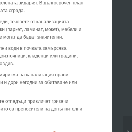
ухлената зидария. В дългосрочен план
ата сграда.
ди, течовете от канализацията
и (паркет, ламинат, мокет), мебели и
 могат да бъдат значителни.
лни води в почвата замърсява
доизточници, кладенци или градини,
овдив.
миризма на канализация прави
 и дори негодни за обитаване или
те отпадъци привличат гризачи
които са преносители на допълнителни