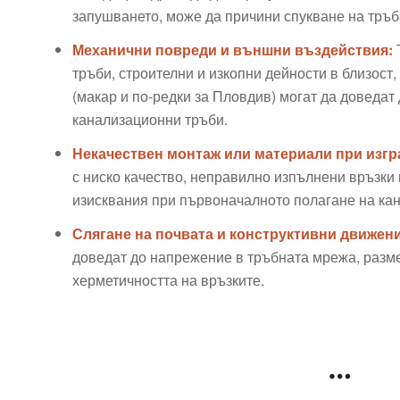
запушването, може да причини спукване на тръба
Механични повреди и външни въздействия:
тръби, строителни и изкопни дейности в близост
(макар и по-редки за Пловдив) могат да доведат
канализационни тръби.
Некачествен монтаж или материали при изгр
с ниско качество, неправилно изпълнени връзки
изисквания при първоначалното полагане на кан
Слягане на почвата и конструктивни движени
доведат до напрежение в тръбната мрежа, разм
херметичността на връзките.