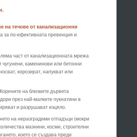
и.
е на течове от канализационни
а за по-ефективната превенция и
ляма част от канализационната мрежа
т чугунени, каменинови или бетонни
носват, корозират, напукват или
Корените на близките дървета
 дори през най-малките пукнатини в
ширяват и разрушават изцяло.
ето на неразградими отпадъци (мокри
количества мазнини, косми, строителни
гането, което се създава преди