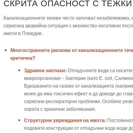
СКРИТА ОПАСНОСТ С ТЕЖК
Канализационните течове често започват незабележимо, н
сериозна аварийна ситуация с множество негативни посл
имоти в Пловдив.
Многостранните рискове от канализационните течо
критична?
Здравни заплахи:
Отпадъчните води са носител
микроорганизми – бактерии (като Е. coli, Салмоне
Вдишването на газове от канализацията (наприм
може да има токсичен ефект и да доведе до глав
сериозни респираторни проблеми. Особено уязви
хората с хронични заболявания.
Структурни увреждания на имота:
Постоянното
подовите конструкции от отпадъчни води води до