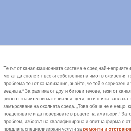
Течът от канализационната система е сред най-неприятни
могат да сполетят всеки собственик на имот в оживения г
проблема теч от канализация, знайте, че той е сериозен 
веднага.“ За разлика от други битови течове, тези от кана
риск от значителни материални щети, но и пряка заплаха 
замърсяване на околната среда. „Това обаче не е нещо, к
подценявате и да поверявате в ръцете на аматьори.“ Зат
проблем, изборът на квалифицирана и опитна фирма е о
предлага специализирани услуги за
ремонти и отстраняв