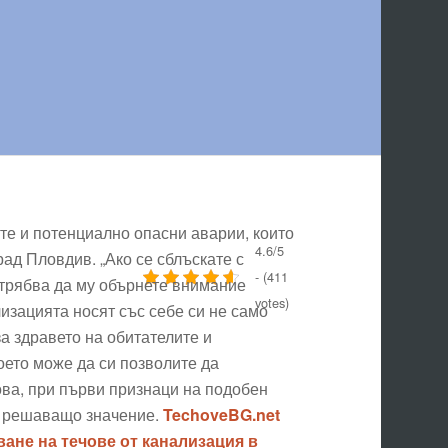
те и потенциално опасни аварии, които
4.6/5
рад Пловдив. „Ако се сблъскате с
- (411
и трябва да му обърнете внимание
votes)
лизацията носят със себе си не само
за здравето на обитателите и
оето може да си позволите да
ова, при първи признаци на подобен
т решаващо значение.
TechoveBG.net
ане на течове от канализация в