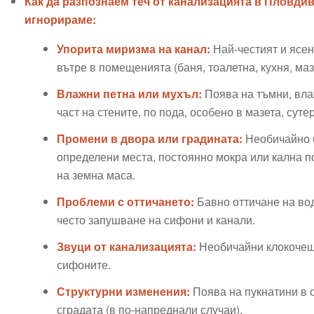
Как да разпознаем теч от канализацията в Пловдив
игнорираме:
Упорита миризма на канал:
Най-честият и ясен
вътре в помещенията (баня, тоалетна, кухня, маз
Влажни петна или мухъл:
Поява на тъмни, вла
част на стените, по пода, особено в мазета, сут
Промени в двора или градината:
Необичайно б
определени места, постоянно мокра или кална п
на земна маса.
Проблеми с оттичането:
Бавно оттичане на вод
често запушване на сифони и канали.
Звуци от канализацията:
Необичайни клокочещи
сифоните.
Структурни изменения:
Поява на пукнатини в о
сградата (в по-напреднали случаи).