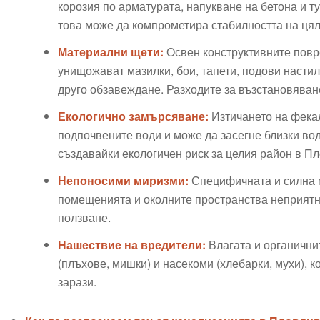
корозия по арматурата, напукване на бетона и т
това може да компрометира стабилността на цял
Материални щети:
Освен конструктивните повре
унищожават мазилки, бои, тапети, подови настилк
друго обзавеждане. Разходите за възстановяване
Екологично замърсяване:
Изтичането на фека
подпочвените води и може да засегне близки во
създавайки екологичен риск за целия район в Пл
Непоносими миризми:
Специфичната и силна 
помещенията и околните пространства неприятни
ползване.
Нашествие на вредители:
Влагата и органични
(плъхове, мишки) и насекоми (хлебарки, мухи), 
зарази.