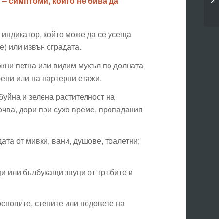
 – симптоми, които не бива да
 индикатор, който може да се усеща
е) или извън сградата.
жни петна или видим мухъл по долната
ерени или на партерни етажи.
уйна и зелена растителност на
очва, дори при сухо време, пропадания
ата от мивки, вани, душове, тоалетни;
 или бълбукащи звуци от тръбите и
сновите, стените или подовете на