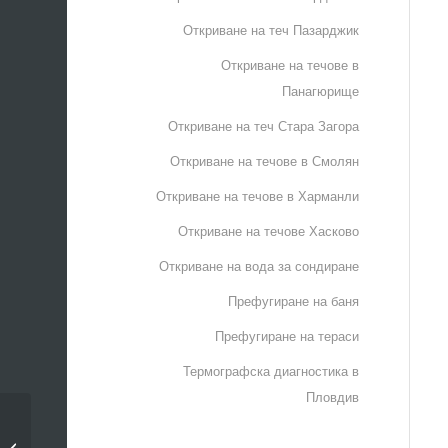
Откриване на теч Пазарджик
Откриване на течове в
Панагюрище
Откриване на теч Стара Загора
Откриване на течове в Смолян
Откриване на течове в Харманли
Откриване на течове Хасково
Откриване на вода за сондиране
Префугиране на баня
Префугиране на тераси
Термографска диагностика в
Пловдив
Ремонт на теч от