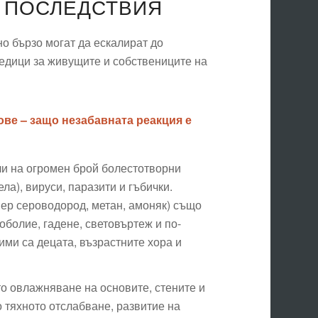
И ПОСЛЕДСТВИЯ
о бързо могат да ескалират до
едици за живущите и собствениците на
ве – защо незабавната реакция е
и на огромен брой болестотворни
ла), вируси, паразити и гъбички.
ер сероводород, метан, амоняк) също
оболие, гадене, световъртеж и по-
ми са децата, възрастните хора и
 овлажняване на основите, стените и
 тяхното отслабване, развитие на