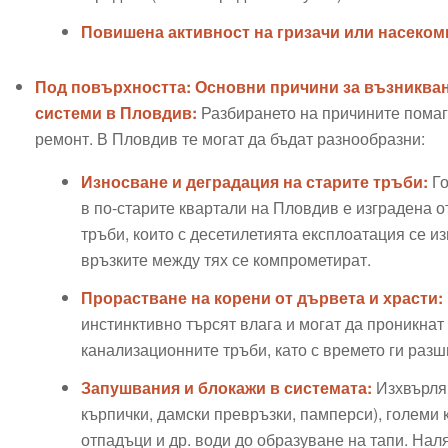
Повишена активност на гризачи или насеком
Под повърхността: Основни причини за възникван
системи в Пловдив:
Разбирането на причините помаг
ремонт. В Пловдив те могат да бъдат разнообразни:
Износване и деградация на старите тръби:
Го
в по-старите квартали на Пловдив е изградена о
тръби, които с десетилетията експлоатация се из
връзките между тях се компрометират.
Прорастване на корени от дървета и храсти:
инстинктивно търсят влага и могат да проникнат
канализационните тръби, като с времето ги раз
Запушвания и блокажи в системата:
Изхвърлян
кърпички, дамски превръзки, памперси), големи 
отпадъци и др. води до образуване на тапи. Наля